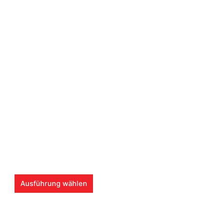
D
Ausführung wählen
i
e
s