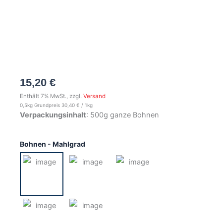
15,20
€
Enthält 7% MwSt., zzgl.
Versand
0,5kg Grundpreis
30,40
€
/ 1kg
Verpackungsinhalt
: 500g ganze Bohnen
Anticua
Bohnen - Mahlgrad
Guatemala
Kaffee
500g
Menge