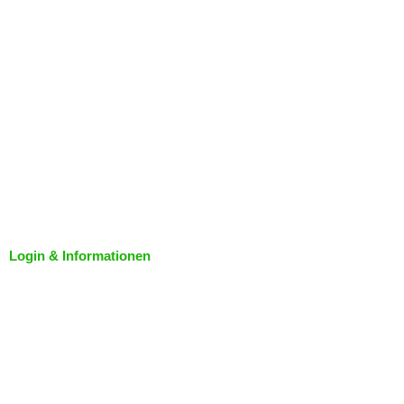
Login & Informationen
Mein Konto
Kundenservice
Zahlung & Versand
Widerrufsrecht