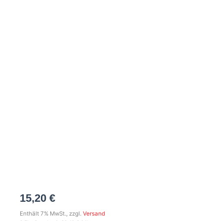
o
r
p
a
k
a
e
l
-
m
t
f
15,20
€
Enthält 7% MwSt., zzgl.
Versand