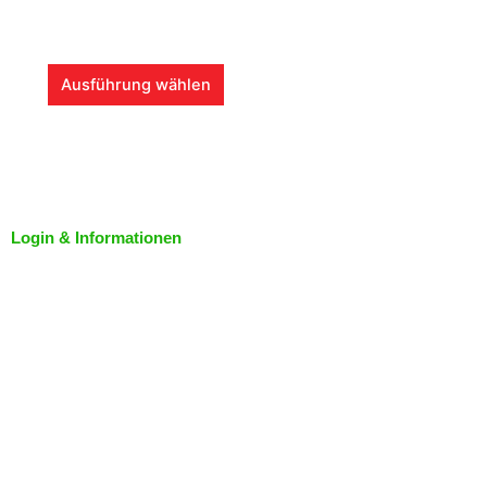
P
i
r
s
o
t
D
d
Ausführung wählen
m
i
u
e
e
k
h
s
t
r
e
w
e
s
e
r
P
i
Login & Informationen
Mein Konto
e
r
s
V
o
t
Kundenservice
a
d
m
r
u
Zahlung & Versand
e
i
k
h
a
Widerrufsrecht
t
r
n
w
e
t
Kaffeeanbau und
e
r
e
Anbaugebiete von
i
e
Kaffee
n