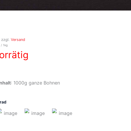
 zzgl.
Versand
/ 1kg
orrätig
nhalt
: 1000g ganze Bohnen
rad